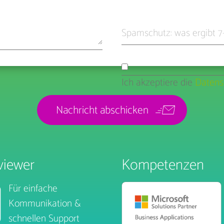
Spamschutz: was ergibt 
Ich akzeptiere die
Datens
iewer
Kompetenzen
Für einfache
Kommunikation &
schnellen Support