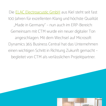
Die
ELAC Electroacustic GmbH
aus Kiel steht seit fast
100 Jahren für exzellenten Klang und höchste Qualität
„Made in Germany“ – nun auch im ERP-Bereich:
Gemeinsam mit CTM wurde ein neuer digitaler Ton
angeschlagen. Mit dem Wechsel auf Microsoft
Dynamics 365 Business Central hat das Unternehmen
einen wichtigen Schritt in Richtung Zukunft gemacht –
begleitet von CTM als verlässlichen Projektpartner.