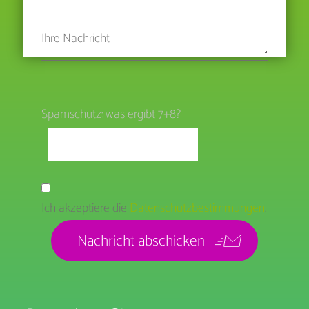
Spamschutz: was ergibt 7+8?
Ich akzeptiere die
Datenschutzbestimmungen
.