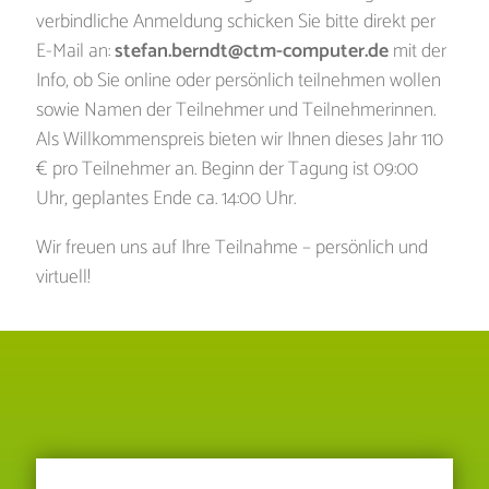
verbindliche Anmeldung schicken Sie bitte direkt per
E-Mail an:
stefan.berndt@ctm-computer.de
mit der
Info, ob Sie online oder persönlich teilnehmen wollen
sowie Namen der Teilnehmer und Teilnehmerinnen.
Als Willkommenspreis bieten wir Ihnen dieses Jahr 110
€ pro Teilnehmer an. Beginn der Tagung ist 09:00
Uhr, geplantes Ende ca. 14:00 Uhr.
Wir freuen uns auf Ihre Teilnahme – persönlich und
virtuell!